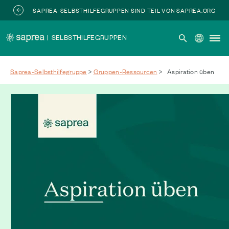
Zum Hauptinhalt springen
SAPREA-SELBSTHILFEGRUPPEN SIND TEIL VON SAPREA.ORG
|
SELBSTHILFEGRUPPEN
Saprea-Selbsthilfegruppe
>
Gruppen-Ressourcen
>
Aspiration üben