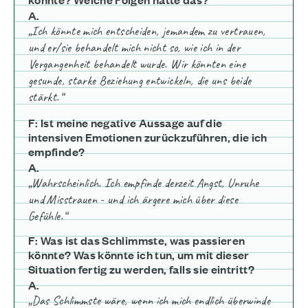
A.
„Ich könnte mich entscheiden, jemandem zu vertrauen,
und er/sie behandelt mich nicht so, wie ich in der
Vergangenheit behandelt wurde. Wir könnten eine
gesunde, starke Beziehung entwickeln, die uns beide
stärkt.“
F: Ist meine negative Aussage auf die
intensiven Emotionen zurückzuführen, die ich
empfinde?
A.
„Wahrscheinlich. Ich empfinde derzeit Angst, Unruhe
und Misstrauen - und ich ärgere mich über diese
Gefühle.“
F: Was ist das Schlimmste, was passieren
könnte? Was könnte ich tun, um mit dieser
Situation fertig zu werden, falls sie eintritt?
A.
„Das Schlimmste wäre, wenn ich mich endlich überwinde