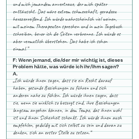
und mich jemandem anvertraue, der mich später
enttäuscht. Das wäre extrem schmerzhaft, geradezu
herzzerreißend. Ich würde wahrscheinlich viel weinen,
mit meinem Therapeuten sprechen und in mein Tagebuch
schreiben, bevor ich die Seiten verbrenne. Ich würde es
aber vermutlich überstehen. Das habe ich schon
einmal.”
F: Wenn jemand, die/der mir wichtig ist, dieses
Problem hätte, was würde ich ihr/ihm sagen?
A.
„Ich würde ihnen sagen, dass sie ein Recht darauf
haben, gesunde Beziehungen zu führen und sich
anderen nahe zu fühlen. Ich würde ihnen sagen, dass
sie, wenn sie wirklich so besorgt sind, ihre Beziehungen
langsam angehen können, in dem Tempo, das ihnen wohl
ist und ihnen Sicherheit schenkt. Ich würde ihnen auch
empfehlen, geduldig mit sich selbst zu sein und daran zu
denken, sich an erster Stelle zu setzen.“