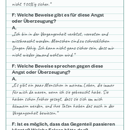
nicht 100%ig sicher.“
F: Welche Beweise gibt es für diese Angst
oder Überzeugung?
A.
„Ich bin in der Vergangenheit verletzt, verraten und
missbraucht worden. Menschen sind zu schrecklichen
Dingen fähig. Ich kann nicht ganz sicher sein, dass mir
nicht wieder jemand wehtun wird.“
F: Welche Beweise sprechen gegen diese
Angst oder Überzeugung?
A.
„Es gibt ein paar Menschen in meinem Leben, die immer
für mich da waren, wenn ich sie gebraucht habe. Sie
haben schon früher gesagt, dass sie sich um mich
kümmern werden, und ihre Taten haben das auch in der
Vergangenheit bewiesen.“
F: Ist es möglich, dass das Gegenteil passieren
könnte? Welche Folgen hätte das?