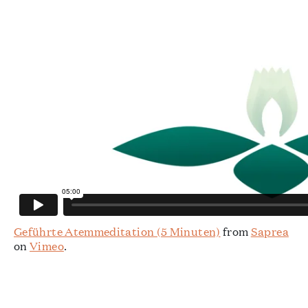
Geführte Atemmeditation (5 Minuten)
from
Saprea
on
Vimeo
.