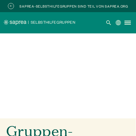
Zum Hauptinhalt springen
SAPREA-SELBSTHILFEGRUPPEN SIND TEIL VON SAPREA.ORG
|
SELBSTHILFEGRUPPEN
Gruppen-