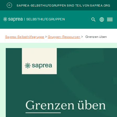
Zum Hauptinhalt springen
SAPREA-SELBSTHILFEGRUPPEN SIND TEIL VON SAPREA.ORG
|
SELBSTHILFEGRUPPEN
Saprea-Selbsthilfegruppe
>
Gruppen-Ressourcen
>
Grenzen üben