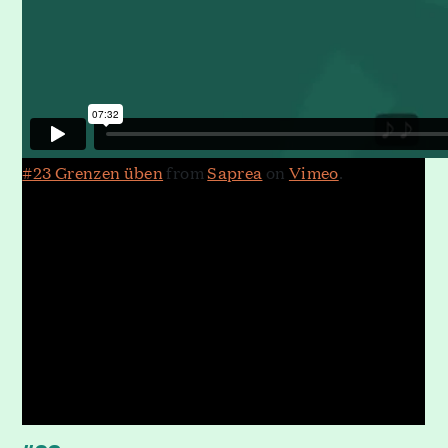
#23 Grenzen üben
from
Saprea
on
Vimeo
.