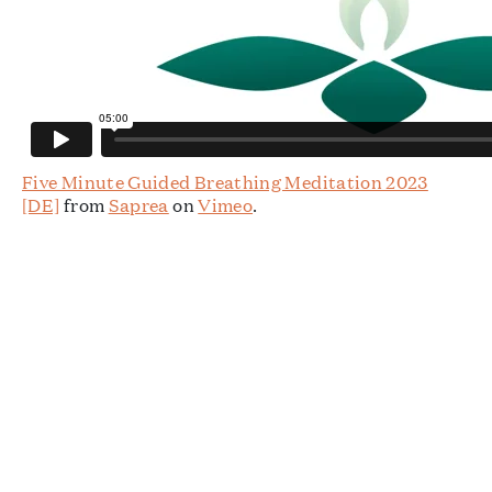
Five Minute Guided Breathing Meditation 2023
[DE]
from
Saprea
on
Vimeo
.