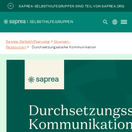
Zum Hauptinhalt springen
SAPREA-SELBSTHILFEGRUPPEN SIND TEIL VON SAPREA.ORG
|
SELBSTHILFEGRUPPEN
Saprea-Selbsthilfegruppe
>
Gruppen-
Ressourcen
>
Durchsetzungsstarke Kommunikation