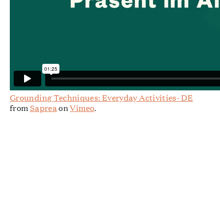
Grounding Techniques: Everyday Activities- DE
from
Saprea
on
Vimeo
.