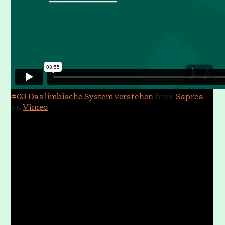
#03 Das limbische System verstehen
from
Saprea
on
Vimeo
.