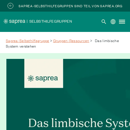
Zum Hauptinhalt springen
SAPREA-SELBSTHILFEGRUPPEN SIND TEIL VON SAPREA.ORG
|
SELBSTHILFEGRUPPEN
Saprea-Selbsthilfegruppe
>
Gruppen-Ressourcen
>
Das limbische
System verstehen