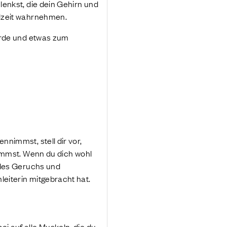
enkst, die dein Gehirn und
lzeit wahrnehmen.
erde und etwas zum
nimmst, stell dir vor,
immst. Wenn du dich wohl
 des Geruchs und
eiterin mitgebracht hat.
 auf alle Muskeln, die du