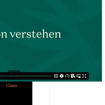
ation verstehen
on
Vimeo
.