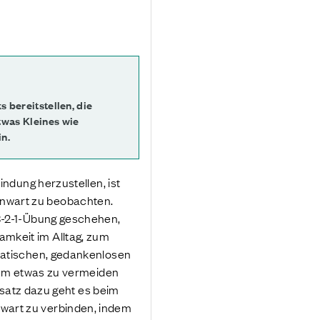
 bereitstellen, die
twas Kleines wie
n.
indung herzustellen, ist
nwart zu beobachten.
-3-2-1-Übung geschehen,
mkeit im Alltag, zum
omatischen, gedankenlosen
, um etwas zu vermeiden
ensatz dazu geht es beim
wart zu verbinden, indem