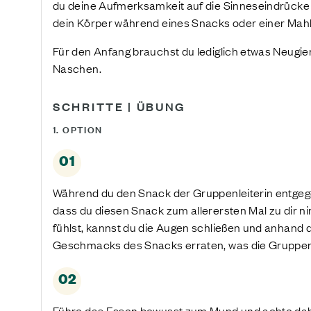
du deine Aufmerksamkeit auf die Sinneseindrücke l
dein Körper während eines Snacks oder einer Mah
Für den Anfang brauchst du lediglich etwas Neugi
Naschen.
SCHRITTE | ÜBUNG
1. OPTION
01
Während du den Snack der Gruppenleiterin entgegen
dass du diesen Snack zum allerersten Mal zu dir n
fühlst, kannst du die Augen schließen und anhand
Geschmacks des Snacks erraten, was die Gruppenl
02
Führe das Essen bewusst zum Mund und achte dabei