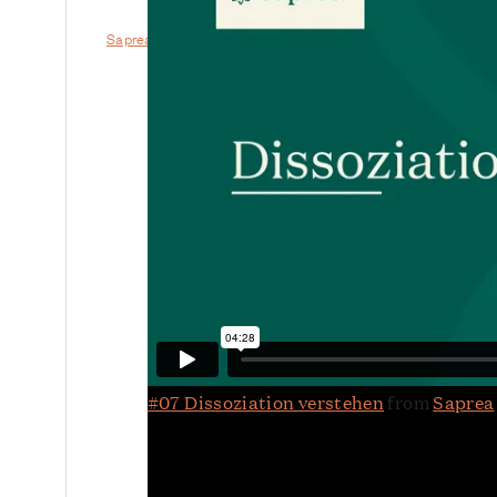
Saprea-Selbsthilfegruppe
>
Gruppen-Ressourcen
>
Dissozi
#07 Dissoziation verstehen
from
Saprea