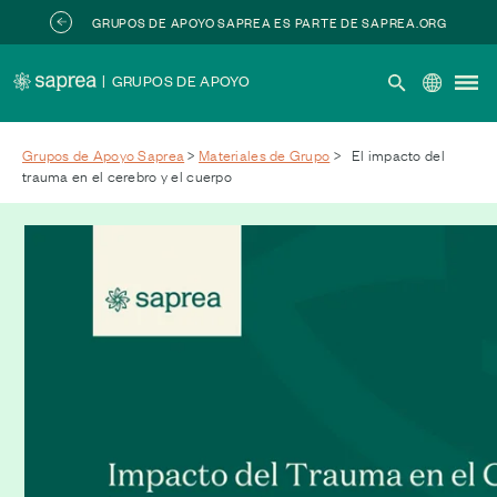
Skip to main content
GRUPOS DE APOYO SAPREA ES PARTE DE SAPREA.ORG
|
GRUPOS DE APOYO
Grupos de Apoyo Saprea
>
Materiales de Grupo
>
El impacto del
trauma en el cerebro y el cuerpo