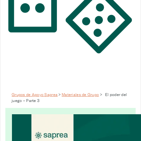
Grupos de Apoyo Saprea
>
Materiales de Grupo
>
El poder del
juego – Parte 3