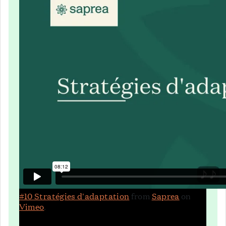
#10 Stratégies d'adaptation
from
Saprea
on
Vimeo
.