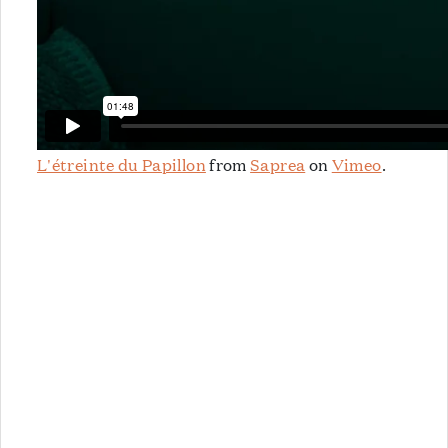
L'étreinte du Papillon
from
Saprea
on
Vimeo
.