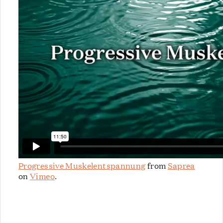
Progressive Muskelentspannung
from
Saprea
on
Vimeo
.