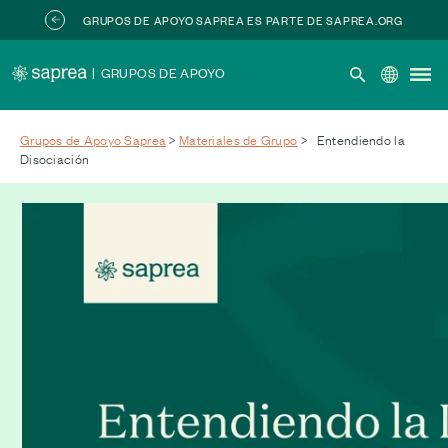
Skip to main content
GRUPOS DE APOYO SAPREA ES PARTE DE SAPREA.ORG
|
GRUPOS DE APOYO
Grupos de Apoyo Saprea
>
Materiales de Grupo
>
Entendiendo la
Disociación