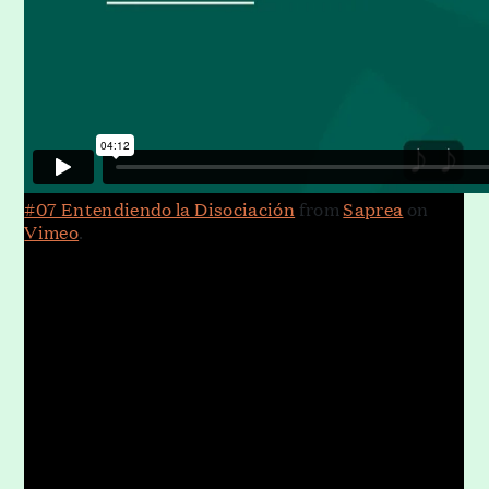
#07 Entendiendo la Disociación
from
Saprea
on
Vimeo
.