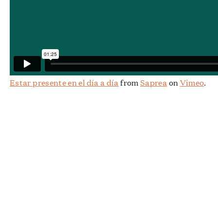
Estar presente en el día a día
from
Saprea
on
Vimeo
.