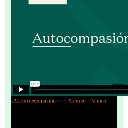
#24 Autocompasión
from
Saprea
on
Vimeo
.