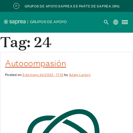
Skip to main content
GRUPOS DE APOYO SAPREA ES PARTE DE SAPREA.ORG
|
GRUPOS DE APOYO
Tag: 24
Autocompasión
Posted on
3 de mayo de 2023 - 17:13
by
Adam Larson