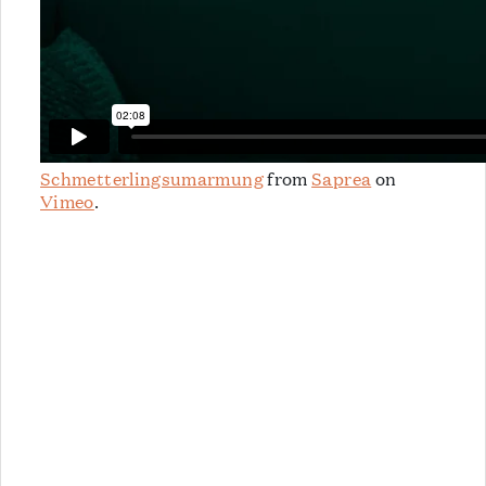
Schmetterlingsumarmung
from
Saprea
on
Vimeo
.