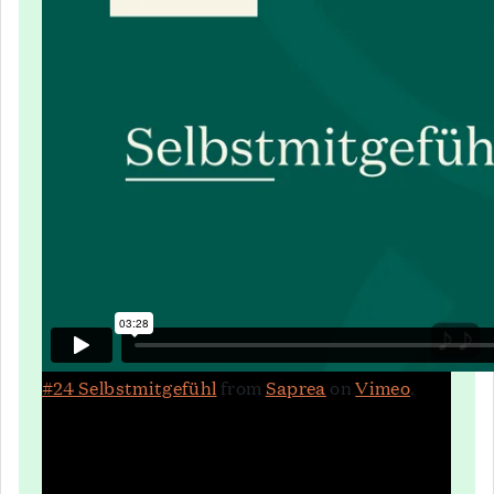
#24 Selbstmitgefühl
from
Saprea
on
Vimeo
.