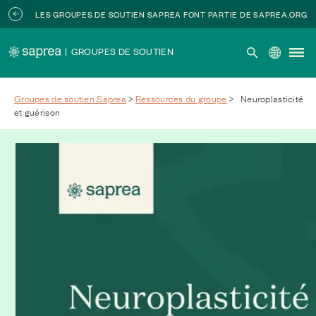
Skip to main content
LES GROUPES DE SOUTIEN SAPREA FONT PARTIE DE SAPREA.ORG
|
GROUPES DE SOUTIEN
Groupes de soutien Saprea
>
Ressources du groupe
>
Neuroplasticité
et guérison