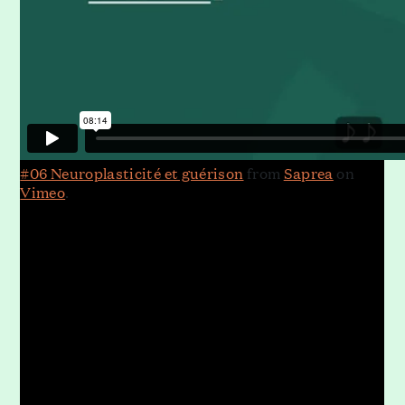
#06 Neuroplasticité et guérison
from
Saprea
on
Vimeo
.