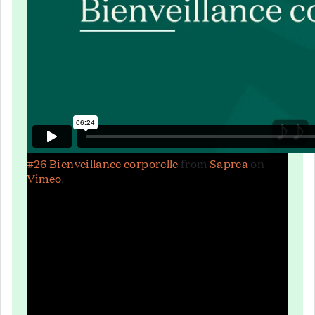
#26 Bienveillance corporelle
from
Saprea
on
Vimeo
.