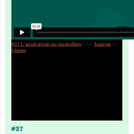
#27 L'aspiration au quotidien
from
Saprea
on
Vimeo
.
#27