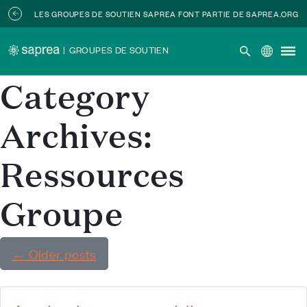
Skip to main content
LES GROUPES DE SOUTIEN SAPREA FONT PARTIE DE SAPREA.ORG
|
GROUPES DE SOUTIEN
Category
Archives:
Ressources
Groupe
←
Older posts